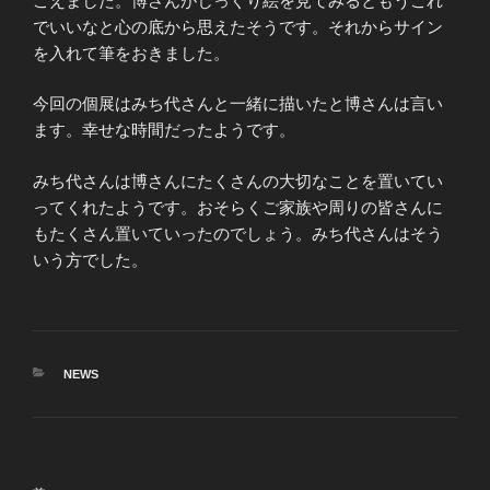
こえました。博さんがじっくり絵を見てみるともうこれ
でいいなと心の底から思えたそうです。それからサイン
を入れて筆をおきました。
今回の個展はみち代さんと一緒に描いたと博さんは言い
ます。幸せな時間だったようです。
みち代さんは博さんにたくさんの大切なことを置いてい
ってくれたようです。おそらくご家族や周りの皆さんに
もたくさん置いていったのでしょう。みち代さんはそう
いう方でした。
カ
NEWS
テ
ゴ
リ
ー
投