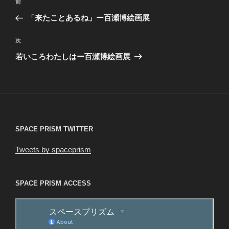
前
前
稿
の
「来たことあるね」ー百瀬博絵画展
ナ
投
ビ
稿
次
次
ゲ
の
若いころわたしはー百瀬博絵画展
投
ー
稿
シ
ョ
ン
SPACE PRISM TWITTER
Tweets by spaceprism
SPACE PRISM ACCESS