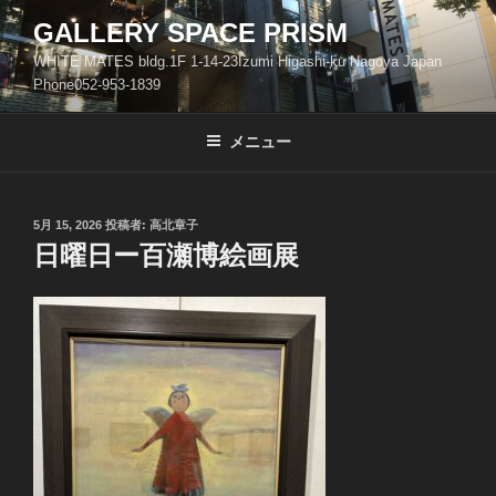
コ
GALLERY SPACE PRISM
ン
WHITE MATES bldg.1F 1-14-23Izumi Higashi-ku Nagoya Japan
テ
Phone052-953-1839
ン
ツ
メニュー
へ
ス
キ
ッ
投
5月 15, 2026
投稿者:
高北章子
稿
日曜日ー百瀬博絵画展
プ
日: