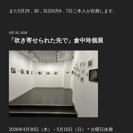
また5月29，30，31日6月6，7日ご本人が在廊します。
投
4月 30, 2026
稿
「吹き寄せられた先で」倉中玲個展
日:
2026年4月30日（木）－5月10日（日）＊火曜日休廊