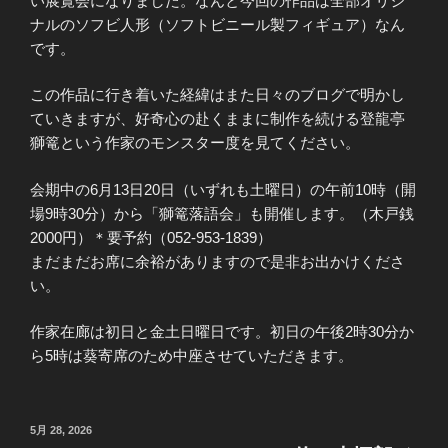
い展覧会になりました。なんと今回の作品は全部オリジ
ナルのソフビ人形（ソフトビニール製フィギュア）なん
です。
この作品に行き着いた経緯はまた日々のブログで明かし
ていきますが、好奇心の赴くままに制作を続ける登龍亭
獅篭という作家のモンスター度を見てください。
会期中の6月13日20日（いずれも土曜日）の午前10時（開
場9時30分）から「獅篭落語会」も開催します。（木戸銭
2000円）＊要予約（052-953-1839）
まだまだお席に余裕がありますので是非お出かけくださ
い。
作家在廊は初日と金土日曜日です。初日の午後2時30分か
ら5時は葵寄席のため中座させていただきます。
投
5月 28, 2026
稿