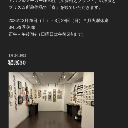
アパレルメーカーGoki社（加藤裕之ブランド）の洋服と
プリズム所蔵作品で「春」を観ていただきます。
2026年2月28日（土）－3月29日（日）＊月火曜休廊
3/4,5春季休廊
正午－午後7時（日曜日は午後5時まで）
投
1月 24, 2026
稿
猫展30
日: