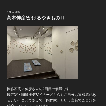
投
4月 2, 2026
稿
髙木伸彦/かけるやきものⅡ
日:
陶作家髙木伸彦さんの2回目の個展です。
陶芸家・陶磁器デザイナーどちらもご自分も違和感があ
るということであえて「陶作家」という言葉でご自分を
紹介していらっしゃいます。