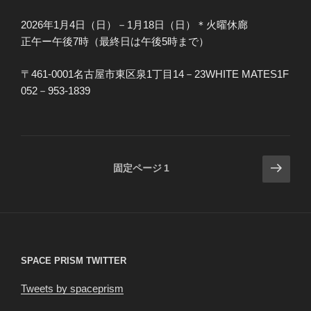
2026年1月4日（日）－1月18日（日）＊火曜休廊
正午ー午後7時（最終日は午後5時まで）
〒461-0001名古屋市東区泉1丁目14－23WHITE MATES1F
052－953-1839
投
次
固定ページ
1
の
稿
ペ
の
ー
ペ
ジ
ー
ジ
SPACE PRISM TWITTER
送
Tweets by spaceprism
り