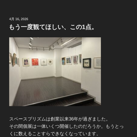
投
4月 16, 2026
稿
もう一度観てほしい、この1点。
日:
スペースプリズムは創業以来36年が過ぎました。
その間個展は一体いくつ開催したのだろうか。もうとっ
くに数えることすらできなくなっています。