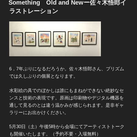
Something Old and Newー佐々木悟郎イ
日:
ラストレーション
6，7年ぶりになるだろうか。佐々木悟郎さん、プリズム
では久しぶりの個展となります。
水彩絵の具でのぼかしは誰にもまねができない絶妙なセ
ンスと技術の表現です。原画は印刷物やデジタル機器を
通して見るのとは違う温かみが感じられます。是非ギャ
ラリーにお出かけください。
5月30日（土）午後5時から会場にてアーティストトーク
も開催いたします。（予約不要・入場無料）