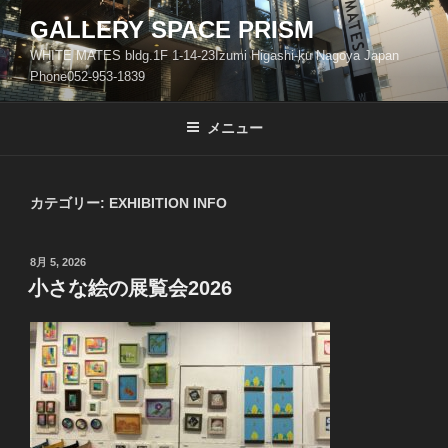
コ
GALLERY SPACE PRISM
ン
WHITE MATES bldg.1F 1-14-23Izumi Higashi-ku Nagoya Japan
テ
Phone052-953-1839
ン
ツ
メニュー
へ
ス
キ
ッ
カテゴリー:
EXHIBITION INFO
プ
投
8月 5, 2026
稿
小さな絵の展覧会2026
日: