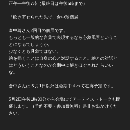
正午―午後7時（最終日は午後5時まで）
「吹き寄せられた先で」倉中玲個展
倉中玲さん2回目の個展です。
もっとも一般的な言葉で表現するなら心象風景というこ
とになるでしょうか。
少なくとも具象ではない。
絵を描くことは自身の心と対話すること。絵との対話と
はどういうことなのか会期中に解きほぐされたらいい
な。
倉中さんは５月1日以外は会期中すべて在廊予定です。
5月2日午後1時30分から会場にてアーティストトークも開
催します。（予約不要・参加費無料）是非お出かけくだ
さい。