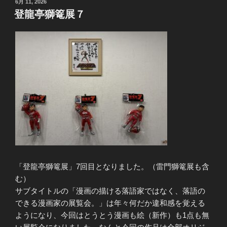
投
6月 11, 2026
稿
登龍亭獅篭展７
日:
「登龍亭獅篭展」7回目となりました。（雷門獅篭展も含
む）
サブタイトルの「漫画の描ける落語家ではなく、落語の
できる漫画家の展覧会。」は年々何だか違和感を覚える
ようになり、今回はとうとう漫画も絵（新作）も1点も無