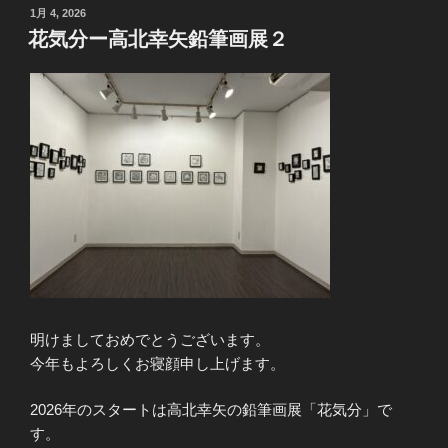
投
1月 4, 2026
稿
花気分ー高北幸矢鉛筆画展２
日:
明けましておめでとうございます。
今年もよろしくお寝顔申し上げます。
2026年のスタートは高北幸矢の鉛筆画展「花気分」で
す。