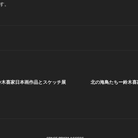
す。
鈴木喜家日本画作品とスケッチ展
北の海鳥たちー鈴木喜