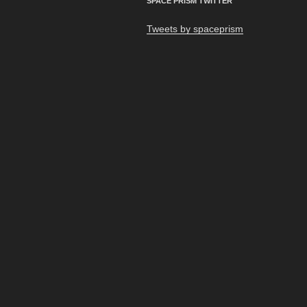
SPACE PRISM TWITTER
ョ
Tweets by spaceprism
ン