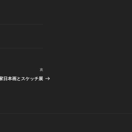
次
次
の
家日本画とスケッチ展
投
稿