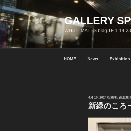
コ
ン
テ
GALLERY SP
ン
WHITE MATES bldg.1F 1-14-23
ツ
へ
ス
キ
HOME
News
Exhibition
ッ
プ
投
4月 10, 2024
投稿者:
高北章
稿
新緑のころ
日: