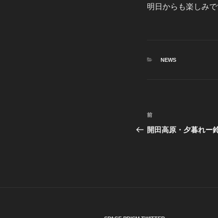
明日からも楽しみで
カ
NEWS
テ
ゴ
リ
ー
投
前
前
稿
の
開田高原・夕暮れー
投
ナ
稿
ビ
ゲ
ー
シ