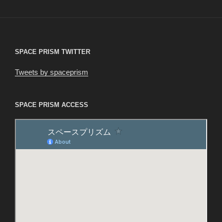
稿
シ
ョ
ン
SPACE PRISM TWITTER
Tweets by spaceprism
SPACE PRISM ACCESS