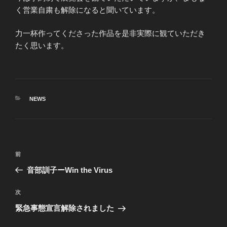
く営業自粛も解除になると聞いています。
力一杯作ってくださった作品を是非実際に観ていただき
たく思います。
カ
NEWS
テ
ゴ
リ
ー
投
前
前
稿
の
音部訓子ーWin the Virus
ナ
投
ビ
稿
次
次
ゲ
の
緊急事態宣言解除されました
投
ー