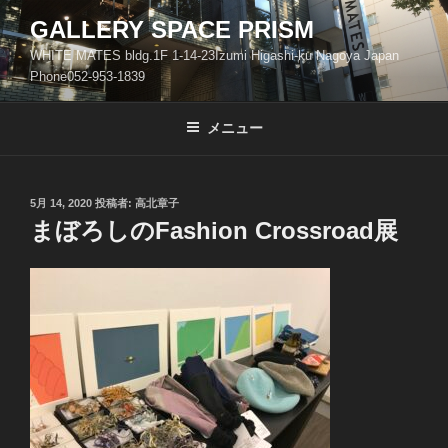
コ
GALLERY SPACE PRISM
ン
WHITE MATES bldg.1F 1-14-23Izumi Higashi-ku Nagoya Japan
テ
Phone052-953-1839
ン
ツ
メニュー
へ
ス
キ
ッ
投
5月 14, 2020
投稿者:
高北章子
稿
まぼろしのFashion Crossroad展
プ
日: