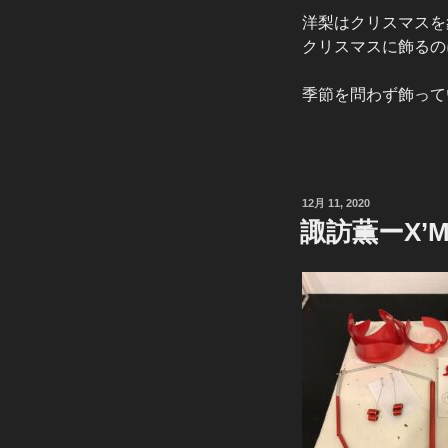
洋梨はクリスマスを
クリスマスに飾るの
季節を問わず飾って
投
12月 11, 2020
稿
諏訪薫ーX’MA
日: