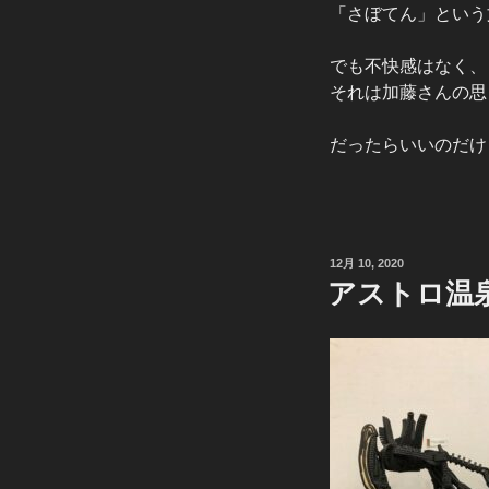
「さぼてん」という
でも不快感はなく、
それは加藤さんの思
だったらいいのだけ
投
12月 10, 2020
稿
アストロ温泉ーX
日: