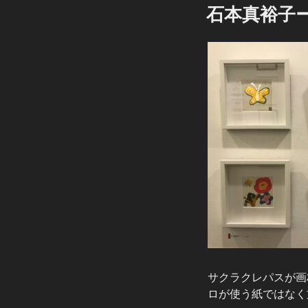
稿
石本真裕子ーX’
日:
サクラクレパスが画
ロが使う紙ではなく