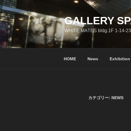
コ
ン
テ
GALLERY SP
ン
WHITE MATES bldg.1F 1-14-23
ツ
へ
ス
キ
HOME
News
Exhibition
ッ
プ
カテゴリー:
NEWS