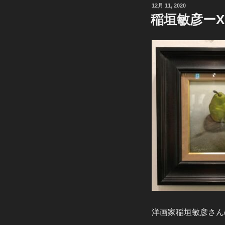
投
12月 11, 2020
稿
稲垣敏彦ーX’M
日:
洋画家稲垣敏彦さん