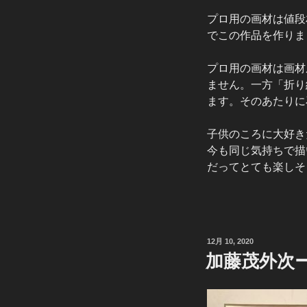
プロ用の画材は値段
でこの作品を作りま
プロ用の画材は画材
ません。一方「折り
ます。そのあたりに
子供のころに大好き
今も同じ気持ちで描
だってとても楽しそ
投
12月 10, 2020
稿
加藤茂外次ーX’
日: