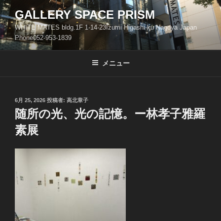
コ
GALLERY SPACE PRISM
ン
WHITE MATES bldg.1F 1-14-23Izumi Higashi-ku Nagoya Japan
テ
Phone052-953-1839
ン
ツ
メニュー
へ
ス
キ
ッ
投
6月 25, 2026
投稿者:
高北章子
稿
随所の光、光の記憶。ー林孝子雅羅
プ
日:
素展