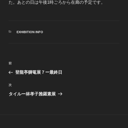
た。あとの日は午後1時ごろから在廊の予定です。
カ
EXHIBITION INFO
テ
ゴ
リ
ー
投
前
前
稿
の
登龍亭獅篭展７ー最終日
ナ
投
ビ
稿
次
次
ゲ
の
タイルー林孝子雅羅素展
投
ー
稿
シ
ョ
ン