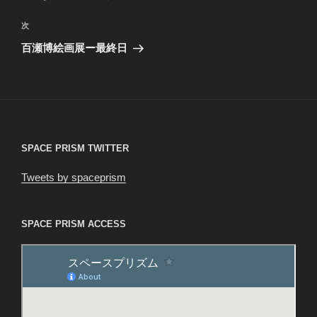
ナ
投
ビ
稿
次
次
ゲ
の
百瀬博絵画展ー最終日
投
ー
稿
シ
ョ
ン
SPACE PRISM TWITTER
Tweets by spaceprism
SPACE PRISM ACCESS