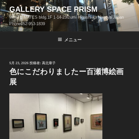
コ
GALLERY SPACE PRISM
ン
WHITE MATES bldg.1F 1-14-23Izumi Higashi-ku Nagoya Japan
テ
Phone052-953-1839
ン
ツ
メニュー
へ
ス
キ
ッ
投
5月 23, 2026
投稿者:
高北章子
稿
色にこだわりましたー百瀬博絵画
プ
日:
展