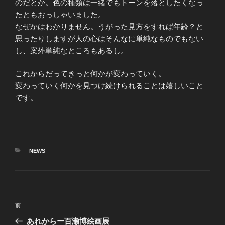
のだとか。色の種類は一緒でもトーンを落としたくなっ
たともおっしゃいました。
なぜかはわかりません。うがった見方をすれば年齢？と
思ったりしますが人の心はそんなに単純なものでもない
し、案外単純なところもあるし。
これからだってきっと何かが変わっていく。
変わっていく何かを見つけ続けられることは嬉しいこと
です。
カ
NEWS
テ
ゴ
リ
ー
投
前
前
稿
の
あれからー百瀬博絵画展