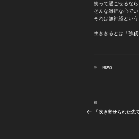
笑って過ごせるなら
そんな雑把な心でい
それは無神経という
生ききるとは「強靭
カ
NEWS
テ
ゴ
リ
ー
投
前
前
稿
の
「吹き寄せられた先
投
ナ
稿
ビ