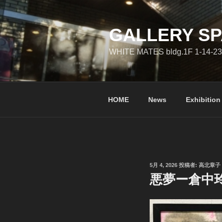
コ
ン
テ
GALLERY SP
ン
WHITE MATES bldg.1F 1-14-23
ツ
へ
ス
キ
HOME
News
Exhibition
ッ
プ
投
5月 4, 2026
投稿者:
高北章子
稿
悪夢ー倉中
日: