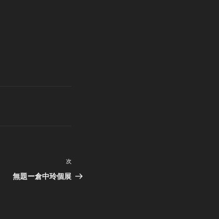
次
次
の
無題ー倉中玲個展
投
稿