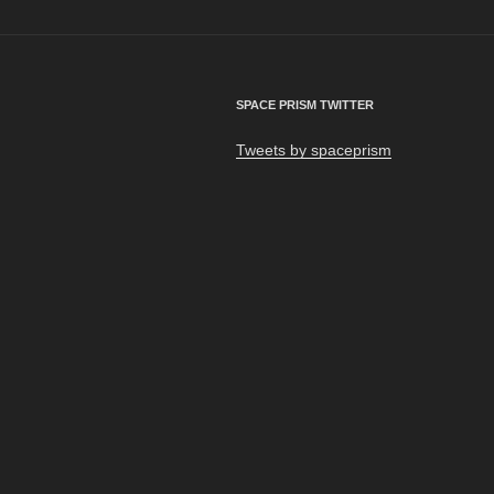
ゲ
ー
シ
SPACE PRISM TWITTER
ョ
Tweets by spaceprism
ン