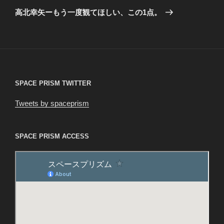
ゲ
の
高北幸矢ーもう一度観てほしい、この1点。
投
ー
稿
シ
ョ
ン
SPACE PRISM TWITTER
Tweets by spaceprism
SPACE PRISM ACCESS