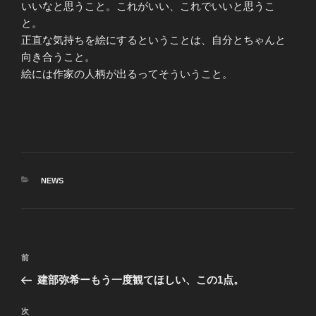
いいなと思うこと。これがいい、これでいいと思うこ
と。
正直な気持ちを絵にするということは、自分とちゃんと
向き合うこと。
絵には作家の人柄が出るってそういうこと。
カ
NEWS
テ
ゴ
リ
ー
投
前
前
稿
の
建部弥希ーもう一度観てほしい、この1点。
ナ
投
ビ
稿
次
次