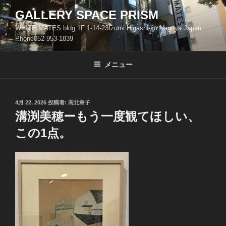
コ
GALLERY SPACE PRISM
ン
WHITE MATES bldg.1F 1-14-23Izumi Higashi-ku Nagoya Japan
テ
Phone052-953-1839
ン
ツ
メニュー
へ
ス
キ
ッ
投
4月 22, 2026
投稿者:
高北章子
稿
溝渕美穂ーもう一度観てほしい、
プ
日:
この1点。