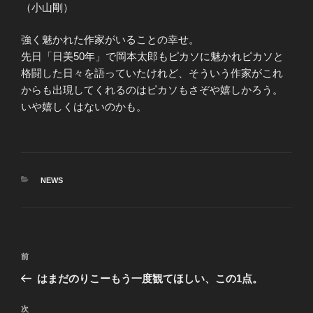
（小山剛）
強く魅かれた作家がいることの幸せ。
先日「日美50年」で岡本太郎もピカソに魅かれピカソと
格闘した日々を語っていたけれど、そういう作家がこれ
からも出現してくれるのはピカソもさぞや嬉しかろう。
いや嬉しくはないのかも。
カ
NEWS
テ
ゴ
リ
ー
投
前
前
稿
の
はまだのりこーもう一度観てほしい、この1点。
ナ
投
ビ
稿
次
次