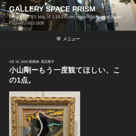
コ
GALLERY SPACE PRISM
ン
WHITE MATES bldg.1F 1-14-23Izumi Higashi-ku Nagoya Japan
テ
Phone052-953-1839
ン
ツ
メニュー
へ
ス
キ
ッ
投
4月 18, 2026
投稿者:
高北章子
稿
小山剛ーもう一度観てほしい、こ
プ
日:
の1点。