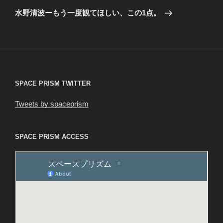
ゲ
の
水野清波ーもう一度観てほしい、この1点。
投
ー
稿
シ
ョ
ン
SPACE PRISM TWITTER
Tweets by spaceprism
SPACE PRISM ACCESS