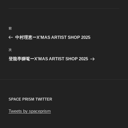
テ
ゴ
リ
ー
投
前
前
稿
の
中村理恵ーX’MAS ARTIST SHOP 2025
ナ
投
ビ
稿
次
次
ゲ
の
登龍亭獅篭ーX’MAS ARTIST SHOP 2025
投
ー
稿
シ
ョ
ン
SPACE PRISM TWITTER
Tweets by spaceprism