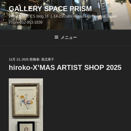
コ
GALLERY SPACE PRISM
ン
WHITE MATES bldg.1F 1-14-23Izumi Higashi-ku Nagoya Japan
テ
Phone052-953-1839
ン
ツ
メニュー
へ
ス
キ
ッ
投
12月 13, 2025
投稿者:
高北章子
稿
hiroko-X’MAS ARTIST SHOP 2025
プ
日: