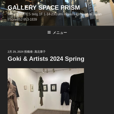
コ
GALLERY SPACE PRISM
ン
WHITE MATES bldg.1F 1-14-23Izumi Higashi-ku Nagoya Japan
テ
Phone052-953-1839
ン
ツ
メニュー
へ
ス
キ
ッ
投
2月 29, 2024
投稿者:
高北章子
稿
Goki & Artists 2024 Spring
プ
日: