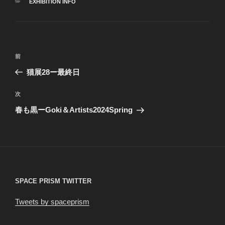
カ
EXHIBITION INFO
テ
ゴ
リ
ー
投
前
前
稿
の
猫展28ー最終日
ナ
投
ビ
稿
次
次
ゲ
の
春も黒ーGoki＆Artists2024Spring
投
ー
稿
シ
ョ
ン
SPACE PRISM TWITTER
Tweets by spaceprism