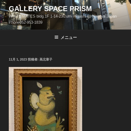
コ
GALLERY SPACE PRISM
ン
WHITE MATES bldg.1F 1-14-23Izumi Higashi-ku Nagoya Japan
テ
Phone052-953-1839
ン
ツ
メニュー
へ
ス
キ
ッ
投
11月 1, 2023
投稿者:
高北章子
稿
プ
日: