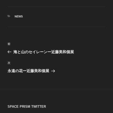
カ
NEWS
テ
ゴ
リ
ー
投
前
前
稿
の
海と山のセイレーンー近藤美和個展
ナ
投
ビ
稿
次
次
ゲ
の
永遠の花ー近藤美和個展
投
ー
稿
シ
ョ
ン
SPACE PRISM TWITTER