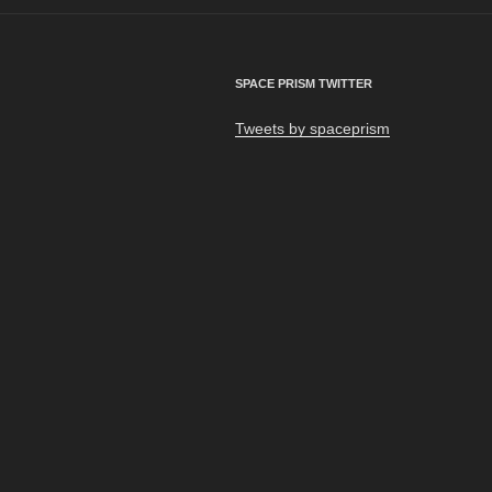
ゲ
ー
シ
SPACE PRISM TWITTER
ョ
Tweets by spaceprism
ン