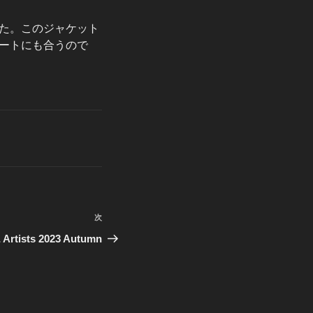
た。このジャケット
ートにも合うので
次
次
の
ists 2023 Autumn
投
稿