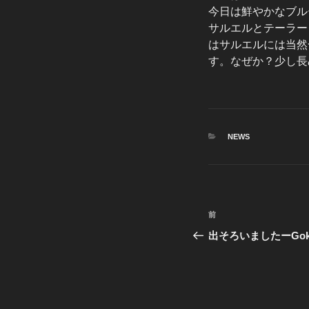
今日は鮮やかなブル
サルエルとテーラー
はサルエルには当然
す。なぜか？少し長
カ
NEWS
テ
ゴ
リ
ー
投
前
前
稿
の
出そろいましたーGoki & 
投
ナ
稿
ビ