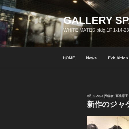
コ
ン
テ
GALLERY SP
ン
WHITE MATES bldg.1F 1-14-23
ツ
へ
ス
キ
HOME
News
Exhibition
ッ
プ
投
9月 8, 2023
投稿者:
高北章子
稿
新作のジャケット
日: