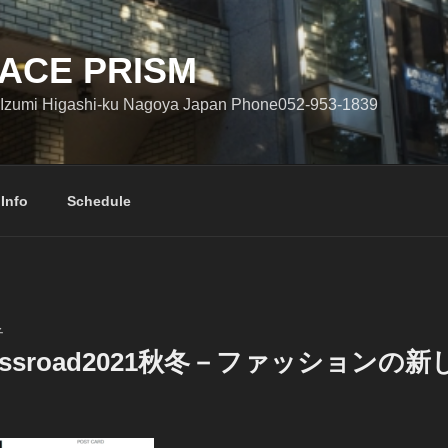
ACE PRISM
Izumi Higashi-ku Nagoya Japan Phone052-953-1839
 Info
Schedule
子
Crossroad2021秋冬－ファッション