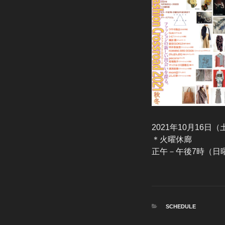
2021年10月16日
＊火曜休廊
正午－午後7時（日
カ
SCHEDULE
テ
ゴ