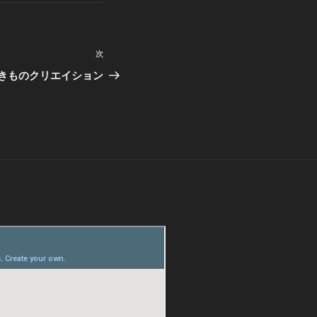
次
次
の
きものクリエイション
投
稿