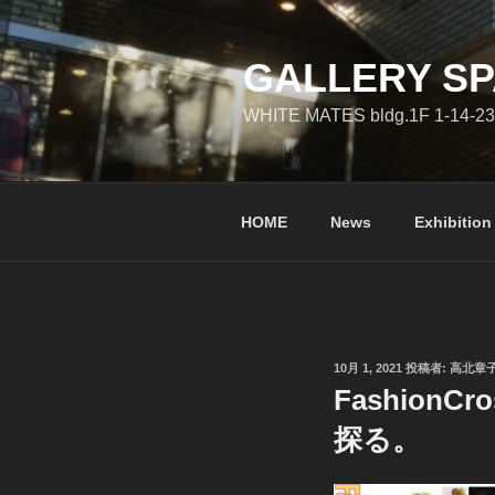
コ
ン
テ
GALLERY SP
ン
WHITE MATES bldg.1F 1-14-23
ツ
へ
ス
キ
HOME
News
Exhibition
ッ
プ
投
10月 1, 2021
投稿者:
高北章
稿
Fashion
日:
探る。