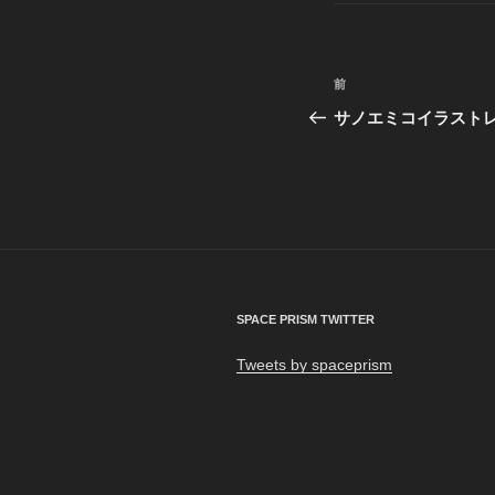
リ
ー
投
前
前
稿
の
サノエミコイラスト
投
ナ
稿
ビ
ゲ
ー
シ
SPACE PRISM TWITTER
ョ
Tweets by spaceprism
ン