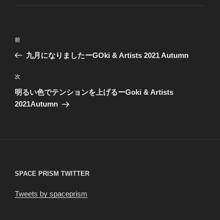
ゴ
リ
ー
投
前
前
稿
の
九月になりましたーGOki & Artists 2021 Autumn
ナ
投
ビ
稿
次
次
ゲ
の
明るい色でテンションを上げるーGoki & Artists
投
ー
2021Autumn
稿
シ
ョ
ン
SPACE PRISM TWITTER
Tweets by spaceprism