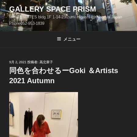
コ
GALLERY SPACE PRISM
ン
WHITE MATES bldg.1F 1-14-23Izumi Higashi-ku Nagoya Japan
テ
Phone052-953-1839
ン
ツ
メニュー
へ
ス
キ
ッ
投
9月 2, 2021
投稿者:
高北章子
稿
同色を合わせるーGoki ＆Artists
プ
日:
2021 Autumn