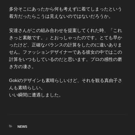
多分そこにあったから何も考えずに着てしまったという
着方だったらこうは見えないのではないだろうか。
安達さんがこの組み合わせを提案してくれた時、「これ
きっと素敵です。」とおっしゃったのです。とても早か
ったけど、正確なバランスの計算をしたのに違いありま
せん。ファッションデザイナーである彼女の中ではこの
計算をいつもしているのだと思います。プロの感性の磨
き方の凄さ。
Gokiのデザインも素晴らしいけど、それを観る真由子さ
んも素晴らしい。
いい瞬間に遭遇しました。
カ
NEWS
テ