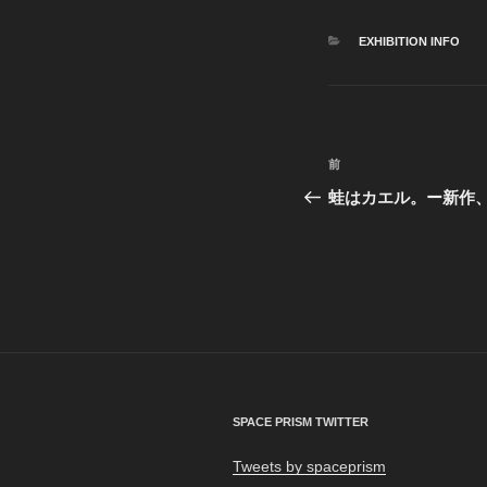
カ
EXHIBITION INFO
テ
ゴ
リ
ー
投
前
前
稿
の
蛙はカエル。ー新作
投
ナ
稿
ビ
ゲ
ー
シ
ョ
SPACE PRISM TWITTER
ン
Tweets by spaceprism