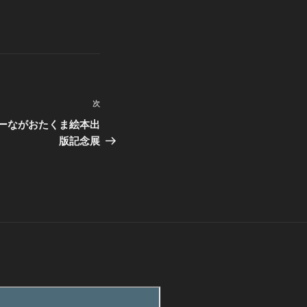
次
次
の
ーながおたくま絵本出
投
版記念展
稿