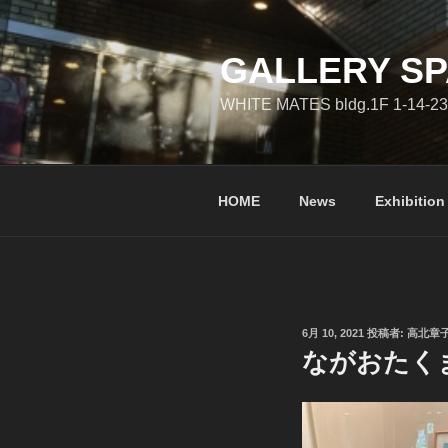
コ
ン
テ
GALLERY SP
ン
WHITE MATES bldg.1F 1-14-23
ツ
へ
ス
キ
HOME
News
Exhibition
ッ
プ
投
6月 10, 2021
投稿者:
高北章
稿
ながおたく
日: