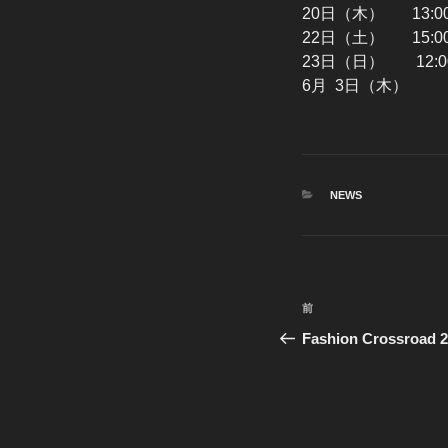
20日（木） 13:00-
22日（土） 1
23日（日） 12:00
6月 3日
カ
NEWS
テ
ゴ
リ
ー
投
前
前
稿
の
Fashion Crossroad
投
ナ
稿
ビ
ゲ