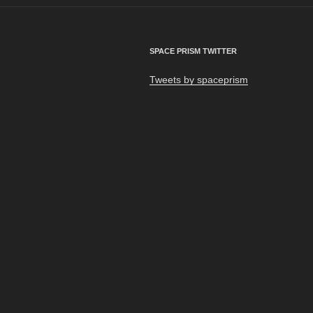
ー
シ
SPACE PRISM TWITTER
ョ
Tweets by spaceprism
ン