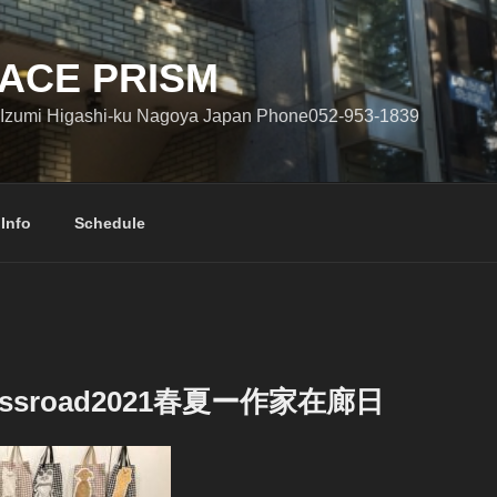
ACE PRISM
Izumi Higashi-ku Nagoya Japan Phone052-953-1839
 Info
Schedule
rossroad2021春夏ー作家在廊日