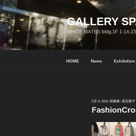
コ
ン
テ
GALLERY SP
ン
WHITE MATES bldg.1F 1-14-23
ツ
へ
ス
キ
HOME
News
Exhibition
ッ
プ
投
5月 9, 2021
投稿者:
高北章子
稿
FashionC
日: