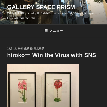
コ
GALLERY SPACE PRISM
ン
WHITE MATES bldg.1F 1-14-23Izumi Higashi-ku Nagoya Japan
テ
Phone052-953-1839
ン
ツ
メニュー
へ
ス
キ
ッ
投
11月 12, 2020
投稿者:
高北章子
稿
hirokoー Win the Virus with SNS
プ
日: