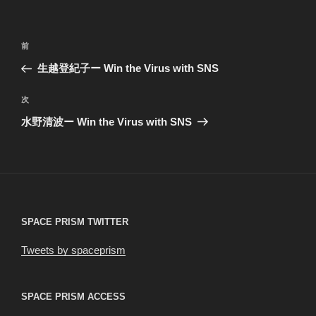
リ
ー
投
前
前
稿
の
生越登紀子ー Win the Virus with SNS
ナ
投
ビ
稿
次
次
ゲ
の
水野清波ー Win the Virus with SNS
投
ー
稿
シ
ョ
ン
SPACE PRISM TWITTER
Tweets by spaceprism
SPACE PRISM ACCESS