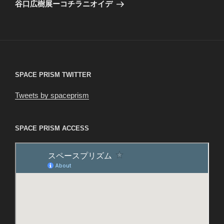
ゲ
の
谷口広樹展ーコチラニオイデ
投
ー
稿
シ
ョ
ン
SPACE PRISM TWITTER
Tweets by spaceprism
SPACE PRISM ACCESS