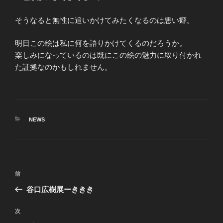
そうなると無性に追いかけてみたくなるのは悪い癖。
明日この絵は私に何を語りかけてくるのだろうか。
楽しみになっているのは既にこの絵の魅力に取り付かれ
た証拠なのかもしれません。
カ
NEWS
テ
ゴ
リ
ー
投
前
前
稿
の
谷口広樹展ーききき
ナ
投
ビ
稿
次
次