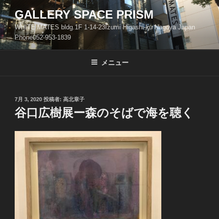
コ
GALLERY SPACE PRISM
ン
WHITE MATES bldg.1F 1-14-23Izumi Higashi-ku Nagoya Japan
テ
Phone052-953-1839
ン
ツ
メニュー
へ
ス
キ
ッ
投
7月 3, 2020
投稿者:
高北章子
稿
谷口広樹展ー森のそばで海を聴く
プ
日: