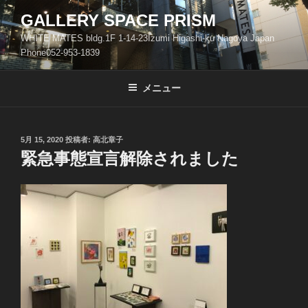
コ
GALLERY SPACE PRISM
ン
WHITE MATES bldg.1F 1-14-23Izumi Higashi-ku Nagoya Japan
テ
Phone052-953-1839
ン
ツ
メニュー
へ
ス
キ
ッ
投
5月 15, 2020
投稿者:
高北章子
稿
緊急事態宣言解除されました
プ
日: