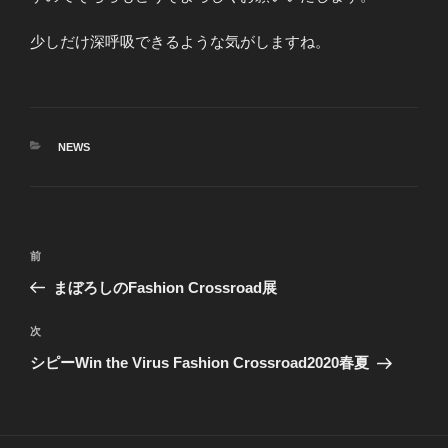
少しだけ深呼吸できるような気がしますね。
カ
NEWS
テ
ゴ
リ
ー
投
前
前
稿
の
まぼろしのFashion Crossroad展
ナ
投
ビ
稿
次
次
ゲ
の
シピーWin the Virus Fashion Crossroad2020春夏
投
ー
稿
シ
ョ