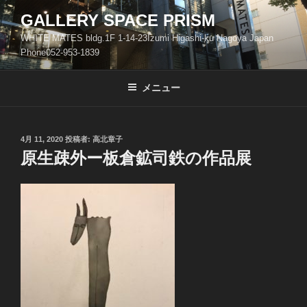
コ
GALLERY SPACE PRISM
ン
WHITE MATES bldg.1F 1-14-23Izumi Higashi-ku Nagoya Japan
テ
Phone052-953-1839
ン
ツ
メニュー
へ
ス
キ
ッ
投
4月 11, 2020
投稿者:
高北章子
稿
原生疎外ー板倉鉱司鉄の作品展
プ
日: