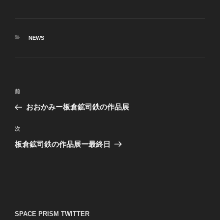
カ
NEWS
テ
ゴ
リ
ー
投
前
前
稿
の
おおかみー板倉鉱司鉄の作品展
ナ
投
ビ
稿
次
次
ゲ
の
板倉鉱司鉄の作品展ー最終日
投
ー
稿
シ
ョ
ン
SPACE PRISM TWITTER