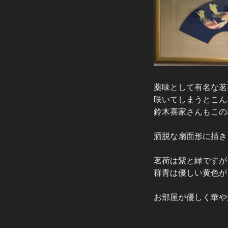
薬味として有名な茗
咲いてしまうとこん
鈴木喜家さんもこの
洒脱な扇面形に描き
茗荷は紫と緑ですが
群青は優しい黄色が
お部屋が優しく華や