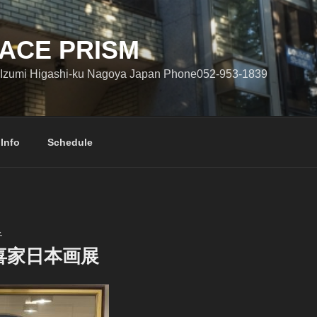
ACE PRISM
Izumi Higashi-ku Nagoya Japan Phone052-953-1839
 Info
Schedule
子
喜家日本画展