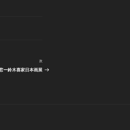
次
次
の
窓ー鈴木喜家日本画展
投
稿