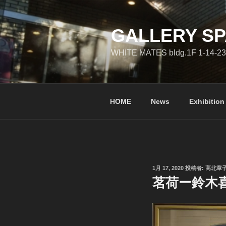
コ
ン
テ
GALLERY SP
ン
WHITE MATES bldg.1F 1-14-23
ツ
へ
ス
キ
HOME
News
Exhibition
ッ
プ
投
1月 17, 2020
投稿者:
高北章
稿
茗荷ー鈴木
日: