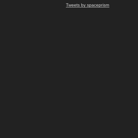
ョ
Tweets by spaceprism
ン