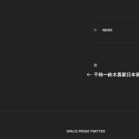
カ
NEWS
テ
ゴ
リ
ー
投
前
前
稿
の
干柿ー鈴木喜家日本
投
ナ
稿
ビ
ゲ
ー
シ
SPACE PRISM TWITTER