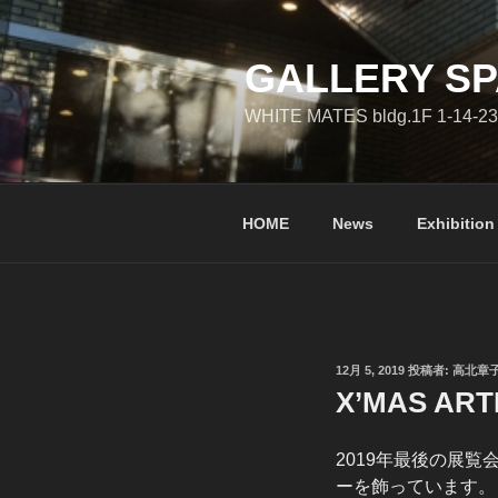
コ
ン
テ
GALLERY SP
ン
WHITE MATES bldg.1F 1-14-23
ツ
へ
ス
キ
HOME
News
Exhibition
ッ
プ
投
12月 5, 2019
投稿者:
高北章
稿
X’MAS ART
日:
2019年最後の展覧会
ーを飾っています。