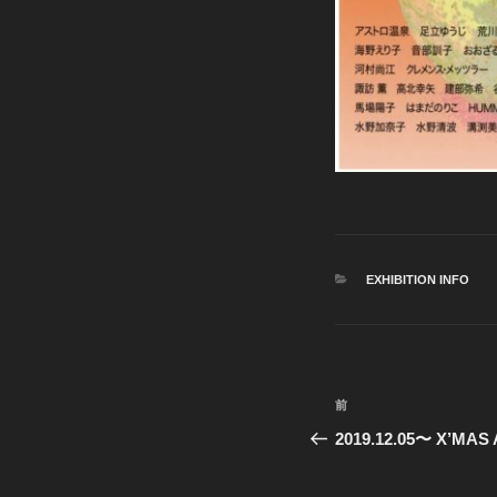
カ
EXHIBITION INFO
テ
ゴ
リ
ー
投
前
前
稿
の
2019.12.05〜 X’MAS
投
ナ
稿