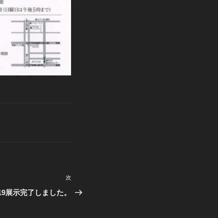
次
次
の
P2019展示完了しました。
投
稿