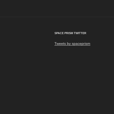
ビ
ゲ
ー
シ
SPACE PRISM TWITTER
ョ
Tweets by spaceprism
ン