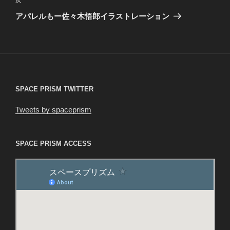
次
ゲ
の
アパレルもー佐々木悟郎イラストレーション
投
ー
稿
シ
ョ
ン
SPACE PRISM TWITTER
Tweets by spaceprism
SPACE PRISM ACCESS