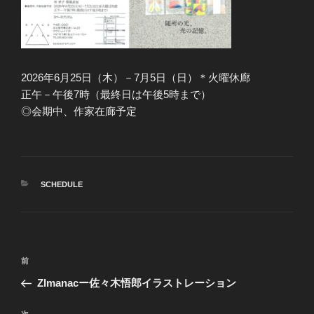
2026年6月25日（木）－7月5日（日）＊火曜休廊
正午－午後7時（最終日は午後5時まで）
◎会期中、作家在廊予定
カ
SCHEDULE
テ
ゴ
リ
ー
投
前
前
稿
の
Zlmanacー佐々木悟郎イラストレーション
ナ
投
ビ
稿
次