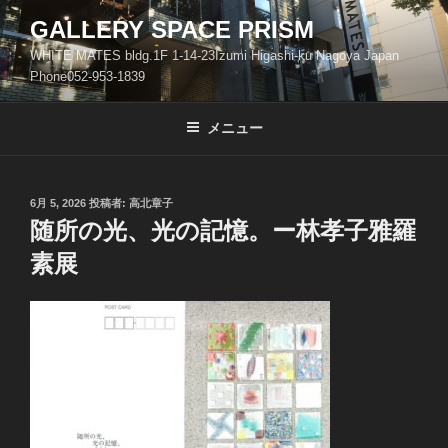
コ
GALLERY SPACE PRISM
ン
WHITE MATES bldg.1F 1-14-23Izumi Higashi-ku Nagoya Japan
テ
Phone052-953-1839
ン
ツ
メニュー
へ
ス
キ
ッ
投
6月 5, 2026
投稿者:
高北章子
稿
随所の光、光の記憶。ー林孝子雅羅
プ
日:
素展