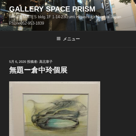
コ
GALLERY SPACE PRISM
ン
WHITE MATES bldg.1F 1-14-23Izumi Higashi-ku Nagoya Japan
テ
Phone052-953-1839
ン
ツ
メニュー
へ
ス
キ
ッ
投
5月 6, 2026
投稿者:
高北章子
稿
無題ー倉中玲個展
プ
日: