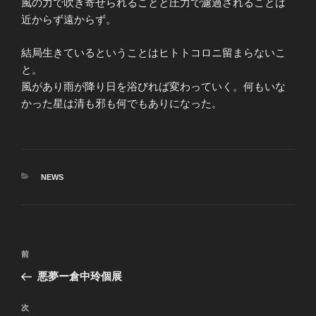
風の力で吹き寄せられることと圧力で濾過されることは
近からず遠からず。
結局生きているということはヒトトコロニ留まらないこ
と。
風があり雨が降り日を浴びれば変わっていく。何もいな
かった星は清も邪も何でもありになった。
カ
NEWS
テ
ゴ
リ
ー
投
前
前
稿
の
悪夢ー倉中玲個展
ナ
投
ビ
稿
次
次