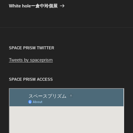
ゲ
の
White holeー倉中玲個展
投
ー
稿
シ
ョ
ン
SPACE PRISM TWITTER
Tweets by spaceprism
SPACE PRISM ACCESS