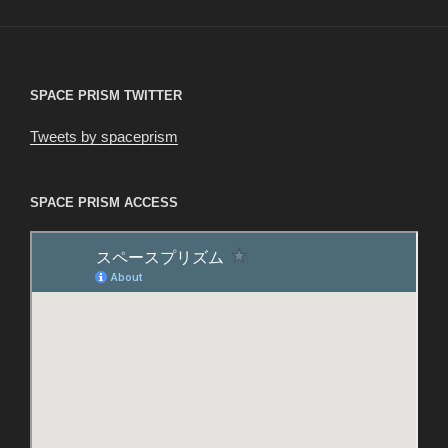
シ
ョ
ン
SPACE PRISM TWITTER
Tweets by spaceprism
SPACE PRISM ACCESS