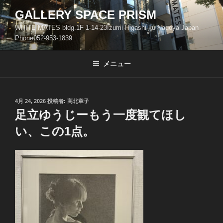
コ
GALLERY SPACE PRISM
ン
WHITE MATES bldg.1F 1-14-23Izumi Higashi-ku Nagoya Japan
テ
Phone052-953-1839
ン
ツ
メニュー
へ
ス
キ
ッ
投
4月 24, 2026
投稿者:
高北章子
稿
足立ゆうじーもう一度観てほし
プ
日:
い、この1点。