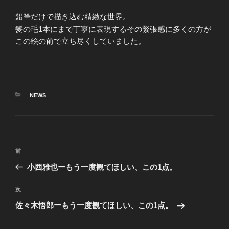
鉛筆だけで描き込む精緻な世界。
髪の毛1本にまで丁寧に表現するその緊張感に多くの方が
この絵の前で立ち尽くしていました。
カ
NEWS
テ
ゴ
リ
ー
投
前
前
稿
の
小西雅也ーもう一度観てほしい、この1点。
ナ
投
ビ
稿
次
次
ゲ
の
佐々木悟郎ーもう一度観てほしい、この1点。
投
ー
稿