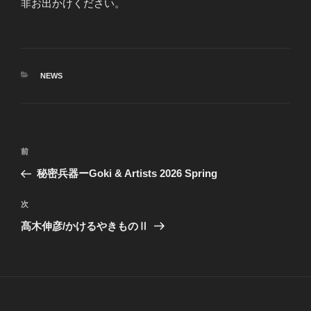
非お出かけください。
カ
NEWS
テ
ゴ
リ
ー
投
前
前
稿
の
秘密兵器ーGoki & Artists 2026 Spring
ナ
投
ビ
稿
次
次
ゲ
の
髙木伸彦/かけるやきものⅡ
投
ー
稿
シ
ョ
ン