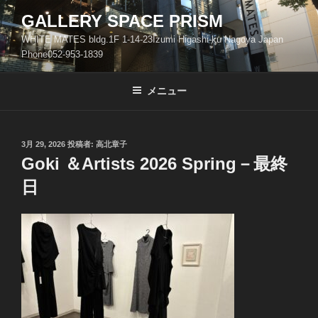
コ
GALLERY SPACE PRISM
ン
WHITE MATES bldg.1F 1-14-23Izumi Higashi-ku Nagoya Japan
テ
Phone052-953-1839
ン
ツ
メニュー
へ
ス
キ
ッ
投
3月 29, 2026
投稿者:
高北章子
稿
Goki ＆Artists 2026 Spring－最終
プ
日:
日