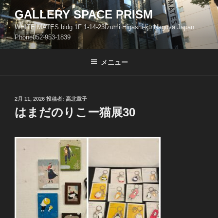
コ
GALLERY SPACE PRISM
ン
WHITE MATES bldg.1F 1-14-23Izumi Higashi-ku Nagoya Japan
テ
Phone052-953-1839
ン
ツ
メニュー
へ
ス
キ
ッ
投
2月 11, 2026
投稿者:
高北章子
稿
はまだのりこー猫展30
プ
日: