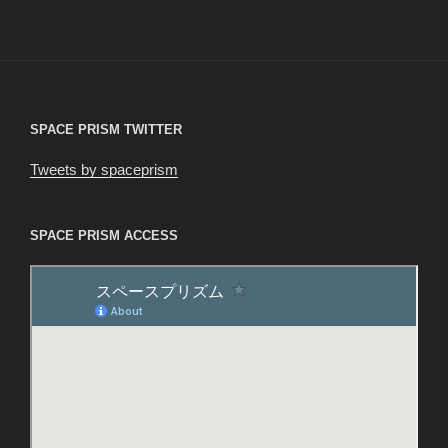
投
ー
稿
シ
ョ
ン
SPACE PRISM TWITTER
Tweets by spaceprism
SPACE PRISM ACCESS