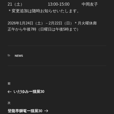
21（土） 13:00-15:00 中岡友子
＊変更追加は随時お知らせいたします。
2026年1月24日（土）－2月22日（日）＊月火曜休廊
正午から午後7時（日曜日は午後5時まで）
カ
NEWS
テ
ゴ
リ
ー
投
前
前
稿
の
いだゆみー猫展30
ナ
投
ビ
稿
次
次
ゲ
の
登龍亭獅篭ー猫展30