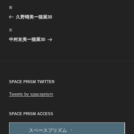
投
前
前
稿
の
久野晴美ー猫展30
ナ
投
ビ
稿
次
次
ゲ
の
中村友美ー猫展30
投
ー
稿
シ
ョ
ン
SPACE PRISM TWITTER
Tweets by spaceprism
SPACE PRISM ACCESS