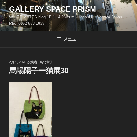
コ
GALLERY SPACE PRISM
ン
WHITE MATES bldg.1F 1-14-23Izumi Higashi-ku Nagoya Japan
テ
Phone052-953-1839
ン
ツ
メニュー
へ
ス
キ
ッ
投
2月 5, 2026
投稿者:
高北章子
稿
馬場陽子ー猫展30
プ
日: