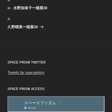
前
前
稿
の
水野加奈子ー猫展30
ナ
投
ビ
稿
次
次
ゲ
の
久野晴美ー猫展30
投
ー
稿
シ
ョ
ン
SPACE PRISM TWITTER
Tweets by spaceprism
SPACE PRISM ACCESS