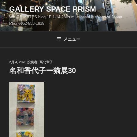
コ
GALLERY SPACE PRISM
ン
WHITE MATES bldg.1F 1-14-23Izumi Higashi-ku Nagoya Japan
テ
Phone052-953-1839
ン
ツ
メニュー
へ
ス
キ
ッ
投
2月 4, 2026
投稿者:
高北章子
稿
名和香代子ー猫展30
プ
日: