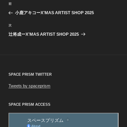
投
前
前
稿
の
小鹿アキコーX’MAS ARTIST SHOP 2025
ナ
投
ビ
稿
次
次
ゲ
の
辻将成ーX’MAS ARTIST SHOP 2025
投
ー
稿
シ
ョ
ン
SPACE PRISM TWITTER
Tweets by spaceprism
SPACE PRISM ACCESS