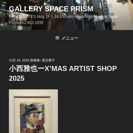
コ
GALLERY SPACE PRISM
ン
WHITE MATES bldg.1F 1-14-23Izumi Higashi-ku Nagoya Japan
テ
Phone052-953-1839
ン
ツ
メニュー
へ
ス
キ
ッ
投
12月 15, 2025
投稿者:
高北章子
稿
小西雅也ーX’MAS ARTIST SHOP
プ
日:
2025