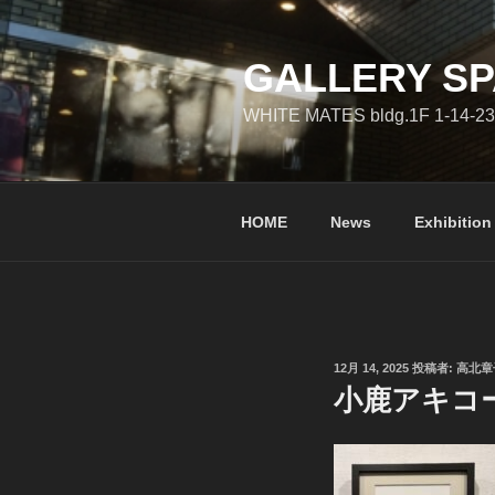
コ
ン
テ
GALLERY SP
ン
WHITE MATES bldg.1F 1-14-23
ツ
へ
ス
キ
HOME
News
Exhibition
ッ
プ
投
12月 14, 2025
投稿者:
高北章
稿
小鹿アキコーX’
日: