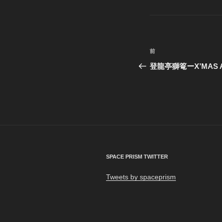
テ
ゴ
リ
ー
投
前
前
稿
の
登龍亭獅篭ーX’MAS AR
投
ナ
稿
ビ
ゲ
ー
シ
SPACE PRISM TWITTER
ョ
Tweets by spaceprism
ン