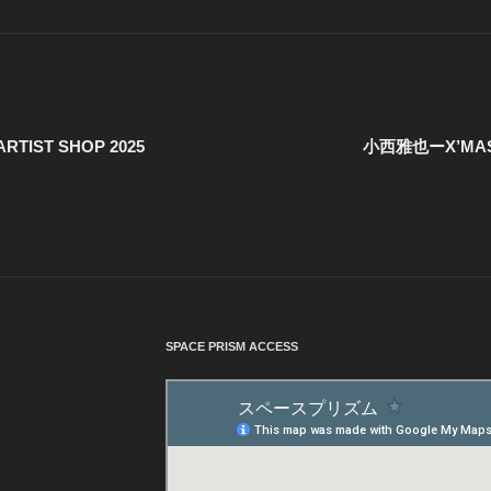
TIST SHOP 2025
小西雅也ーX’MAS A
SPACE PRISM ACCESS