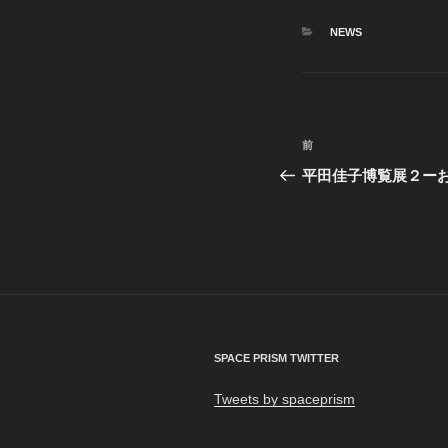
カ
NEWS
テ
ゴ
リ
ー
投
前
前
稿
の
平田佳子博覧展２ー
投
ナ
稿
ビ
ゲ
ー
シ
SPACE PRISM TWITTER
ョ
Tweets by spaceprism
ン