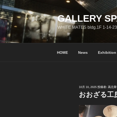
コ
ン
テ
GALLERY SP
ン
WHITE MATES bldg.1F 1-14-23
ツ
へ
ス
キ
HOME
News
Exhibition
ッ
プ
投
10月 10, 2025
投稿者:
高北章
稿
おおざる工
日: