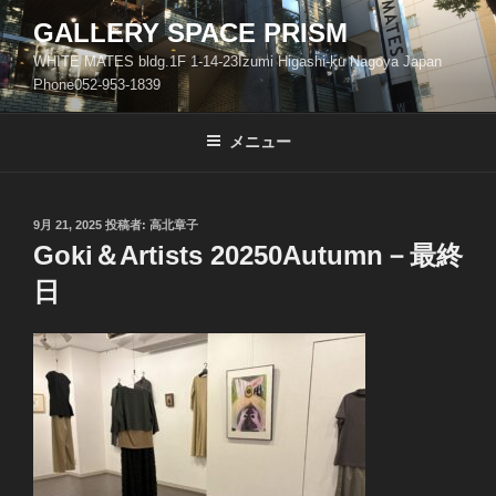
コ
GALLERY SPACE PRISM
ン
WHITE MATES bldg.1F 1-14-23Izumi Higashi-ku Nagoya Japan
テ
Phone052-953-1839
ン
ツ
メニュー
へ
ス
キ
ッ
投
9月 21, 2025
投稿者:
高北章子
稿
Goki＆Artists 20250Autumn－最終
プ
日:
日