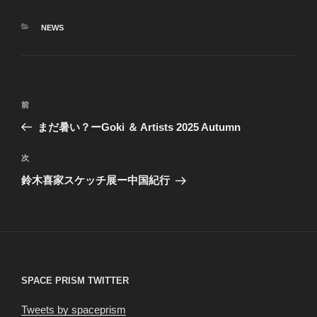
カ
NEWS
テ
ゴ
リ
ー
投
前
前
稿
の
まだ暑い？ーGoki ＆ Artists 2025 Autumn
ナ
投
ビ
稿
次
次
ゲ
の
鈴木喜家スケッチ展ー中国紀行
投
ー
稿
シ
ョ
ン
SPACE PRISM TWITTER
Tweets by spaceprism