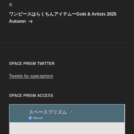
ビ
稿
次
次
ゲ
の
ワンピースはらくちんアイテムーGoki & Artists 2025
投
ー
Autumn
稿
シ
ョ
ン
SPACE PRISM TWITTER
Tweets by spaceprism
SPACE PRISM ACCESS