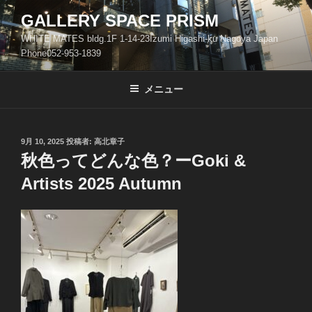
コ
GALLERY SPACE PRISM
ン
WHITE MATES bldg.1F 1-14-23Izumi Higashi-ku Nagoya Japan
テ
Phone052-953-1839
ン
ツ
メニュー
へ
ス
キ
ッ
投
9月 10, 2025
投稿者:
高北章子
稿
秋色ってどんな色？ーGoki &
プ
日:
Artists 2025 Autumn