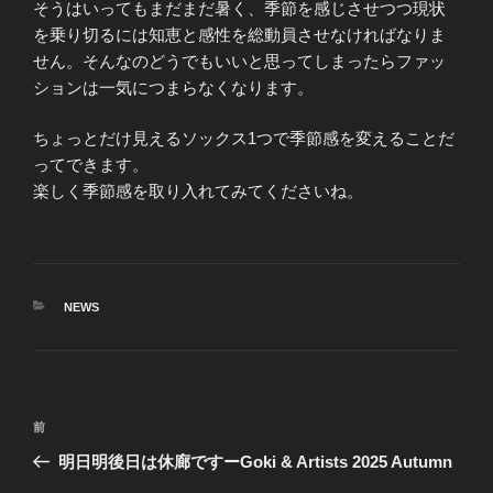
そうはいってもまだまだ暑く、季節を感じさせつつ現状
を乗り切るには知恵と感性を総動員させなければなりま
せん。そんなのどうでもいいと思ってしまったらファッ
ションは一気につまらなくなります。
ちょっとだけ見えるソックス1つで季節感を変えることだ
ってできます。
楽しく季節感を取り入れてみてくださいね。
カ
NEWS
テ
ゴ
リ
ー
投
前
前
稿
の
明日明後日は休廊ですーGoki & Artists 2025 Autumn
ナ
投