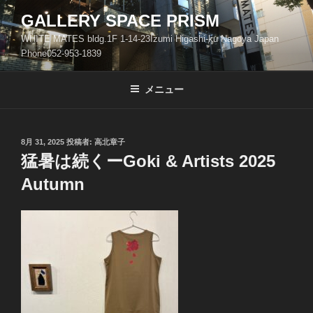
コ
GALLERY SPACE PRISM
ン
WHITE MATES bldg.1F 1-14-23Izumi Higashi-ku Nagoya Japan
テ
Phone052-953-1839
ン
ツ
メニュー
へ
ス
キ
ッ
投
8月 31, 2025
投稿者:
高北章子
稿
猛暑は続くーGoki & Artists 2025
プ
日:
Autumn