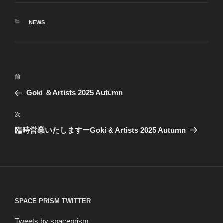
カ
NEWS
テ
ゴ
リ
ー
投
前
前
稿
の
Goki ＆Artists 2025 Autumn
ナ
投
ビ
稿
次
次
ゲ
の
臨時営業いたしますーGoki & Artists 2025 Autumn
投
ー
稿
シ
ョ
ン
SPACE PRISM TWITTER
Tweets by spaceprism