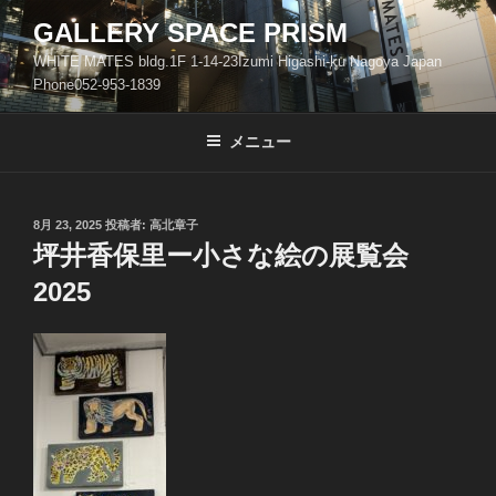
コ
GALLERY SPACE PRISM
ン
WHITE MATES bldg.1F 1-14-23Izumi Higashi-ku Nagoya Japan
テ
Phone052-953-1839
ン
ツ
メニュー
へ
ス
キ
ッ
投
8月 23, 2025
投稿者:
高北章子
稿
坪井香保里ー小さな絵の展覧会
プ
日:
2025