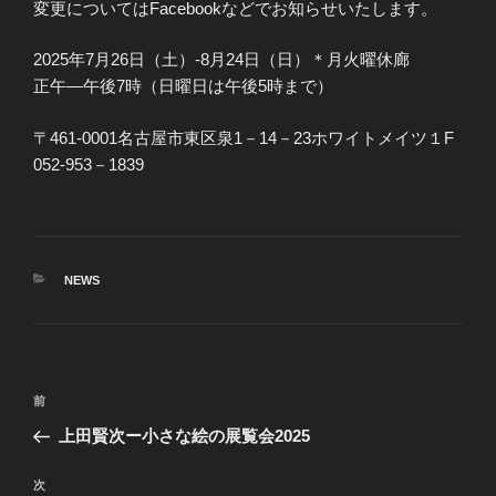
変更についてはFacebookなどでお知らせいたします。
2025年7月26日（土）-8月24日（日）＊月火曜休廊
正午―午後7時（日曜日は午後5時まで）
〒461-0001名古屋市東区泉1－14－23ホワイトメイツ１F
052-953－1839
カ
NEWS
テ
ゴ
リ
ー
投
前
前
稿
の
上田賢次ー小さな絵の展覧会2025
ナ
投
ビ
稿
次
次