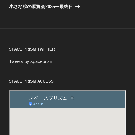
ゲ
の
小さな絵の展覧会2025ー最終日
投
ー
稿
シ
ョ
ン
SPACE PRISM TWITTER
Tweets by spaceprism
SPACE PRISM ACCESS