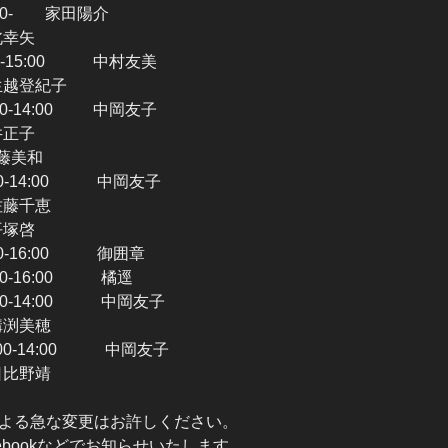
00- 家田陽介
高北幸矢
0-15:00 中村友美
 生越登紀子
0-14:00 中岡友子
花井正子
近藤美和
0-14:00 中岡友子
 佐藤千恵
平塚啓
0-16:00 御囲章
0-16:00 橘逕
0-14:00 中岡友子
 溝渕美穂
0-14:00 中岡友子
 日比野靖
よる急な変更はお許しください。
ebookなどでお知らせいたします。