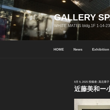
コ
ン
テ
GALLERY SP
ン
WHITE MATES bldg.1F 1-14-23
ツ
へ
ス
キ
HOME
News
Exhibition
ッ
プ
投
8月 9, 2025
投稿者:
高北章子
稿
近藤美和ー小
日: