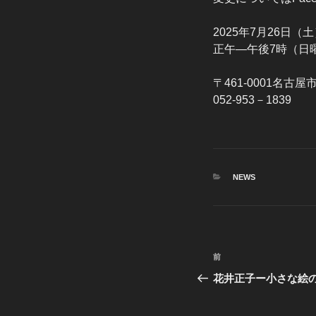
2025年7月26日（
正午―午後7時（日
〒461-0001名古
052-953－1839
カ
NEWS
テ
ゴ
リ
ー
投
前
前
稿
の
花井正子ー小さな絵の
投
ナ
稿