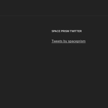
ビ
ゲ
ー
シ
SPACE PRISM TWITTER
ョ
Tweets by spaceprism
ン