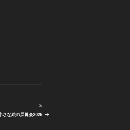
次
次
の
さな絵の展覧会2025
投
稿