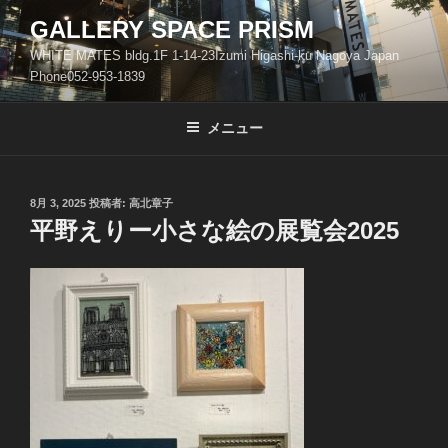
コ
GALLERY SPACE PRISM
ン
WHITE MATES bldg.1F 1-14-23Izumi Higashi-ku Nagoya Japan
テ
Phone052-953-1839
ン
ツ
メニュー
へ
ス
キ
ッ
投
8月 3, 2025
投稿者:
高北章子
稿
平野えりー小さな絵の展覧会2025
プ
日: