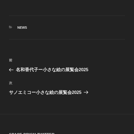
カ
NEWS
テ
ゴ
リ
ー
投
前
前
稿
の
名和香代子ー小さな絵の展覧会2025
ナ
投
ビ
稿
次
次
ゲ
の
サノエミコー小さな絵の展覧会2025
投
ー
稿
シ
ョ
ン