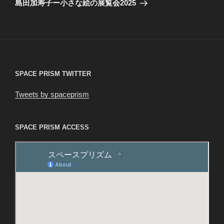
島田加寿子ー小さな絵の展覧会2025
投
ー
稿
シ
ョ
ン
SPACE PRISM TWITTER
Tweets by spaceprism
SPACE PRISM ACCESS