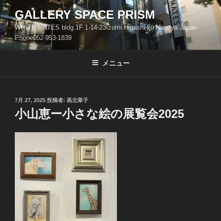
コ
GALLERY SPACE PRISM
ン
WHITE MATES bldg.1F 1-14-23Izumi Higashi-ku Nagoya Japan
テ
Phone052-953-1839
ン
ツ
メニュー
へ
ス
キ
ッ
投
7月 27, 2025
投稿者:
高北章子
稿
小山恵ー小さな絵の展覧会2025
プ
日: