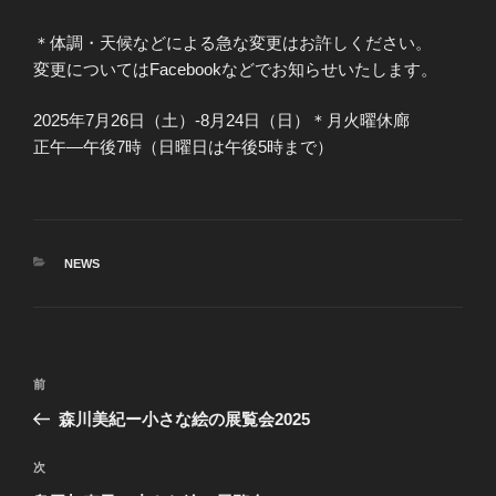
＊体調・天候などによる急な変更はお許しください。
変更についてはFacebookなどでお知らせいたします。
2025年7月26日（土）-8月24日（日）＊月火曜休廊
正午―午後7時（日曜日は午後5時まで）
カ
NEWS
テ
ゴ
リ
ー
投
前
前
稿
の
森川美紀ー小さな絵の展覧会2025
ナ
投
ビ
稿
次
次
ゲ
の