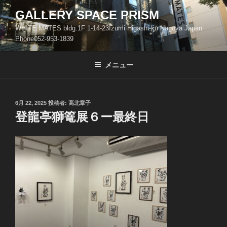
コ
GALLERY SPACE PRISM
ン
WHITE MATES bldg.1F 1-14-23Izumi Higashi-ku Nagoya Japan
テ
Phone052-953-1839
ン
ツ
メニュー
へ
ス
キ
ッ
投
6月 22, 2025
投稿者:
高北章子
稿
登龍亭獅篭展６ー最終日
プ
日: