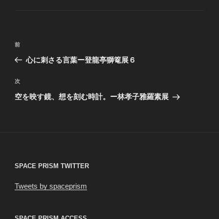
ゴ
リ
ー
投
前
前
稿
の
心に刺さる言葉ー登龍亭獅篭展６
ナ
投
ビ
稿
次
次
ゲ
の
空を映す鏡、想を刻む時計。ー林孝子雅羅素展
投
ー
稿
シ
ョ
ン
SPACE PRISM TWITTER
Tweets by spaceprism
SPACE PRISM ACCESS