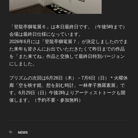
「登龍亭獅篭展６」は本日最終日です。（午後5時まで）
会場は最終日仕様になっています。
2026年6月には「登龍亭獅篭展７」が決定しましたのでま
た来年も皆さんにお出でいただきたくて昨日までの作品
を「また来てね」作品と交換して最終日特別バージョン
にしました。
プリズムの次回は6月26日（木）－7月6日（日）＊火曜休
廊「空を映す鏡、想を刻む時計。ー林孝子雅羅素展」で
す。6月29日（日）午後2時よりアーティストトークも開
催します。（予約不要・参加無料）
カ
NEWS
テ