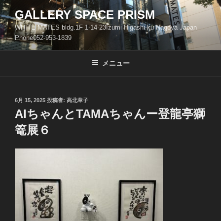
コ
GALLERY SPACE PRISM
ン
WHITE MATES bldg.1F 1-14-23Izumi Higashi-ku Nagoya Japan
テ
Phone052-953-1839
ン
ツ
メニュー
へ
ス
キ
ッ
投
6月 15, 2025
投稿者:
高北章子
稿
AIちゃんとTAMAちゃんー登龍亭獅
プ
日:
篭展６