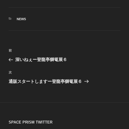
カ
NEWS
テ
ゴ
リ
ー
投
前
前
稿
の
深いねぇー登龍亭獅篭展６
ナ
投
ビ
稿
次
次
ゲ
の
通販スタートしますー登龍亭獅篭展６
投
ー
稿
シ
ョ
ン
SPACE PRISM TWITTER