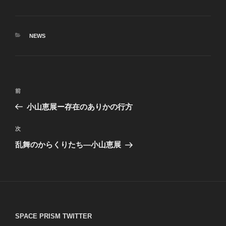
カ
NEWS
テ
ゴ
リ
ー
投
前
前
稿
の
小山恵展ー存在のありかの行方
ナ
投
ビ
稿
次
次
ゲ
の
乱舞のからくりたち―小山恵展
投
ー
稿
シ
ョ
ン
SPACE PRISM TWITTER