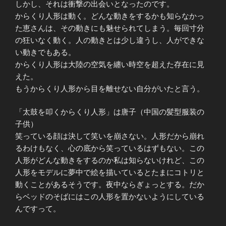
しかし、それは衝撃の出会いとなったのです。
からくり人形は動く。どんな動きをするかも知らなかっ
た恵さんは、その動きにも魅せられてしまう。毎回寸分
の狂いなく動く。人の動きとは少し違うし、人ができな
い動きでもある。
からくり人形は大陸の空気を纏い時空を超えた存在に見
えた。
もうからくり人形から目を離せない自分がいたと言う。
「太鼓を叩くからくり人形」は唐子（中国の髪型服装の
子供）
笑っている顔は決して笑いを崩さない。人形だから崩れ
るわけもなく、心の底から笑っているはずもない。この
人形がどんな動きをするのか私は知らないけれど、この
人形をモデルに夢中で絵を描いているとたまにコトリと
動くことがあるそうです。夜中ならぎょっとする。だか
らベッドのそばにはこの人形を置かないようにしている
んですって。