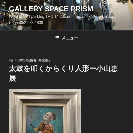
コ
GALLERY SPACE PRISM
ン
WHITE MATES bldg.1F 1-14-23Izumi Higashi-ku Nagoya Japan
テ
Phone052-953-1839
ン
ツ
メニュー
へ
ス
キ
ッ
投
4月 4, 2025
投稿者:
高北章子
稿
太鼓を叩くからくり人形ー小山恵
プ
日:
展