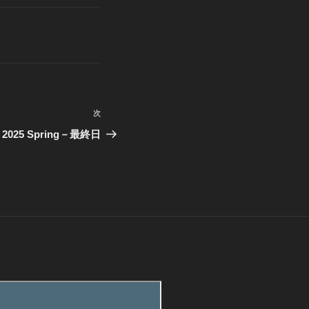
次
次
の
ts 2025 Spring－最終日
投
稿