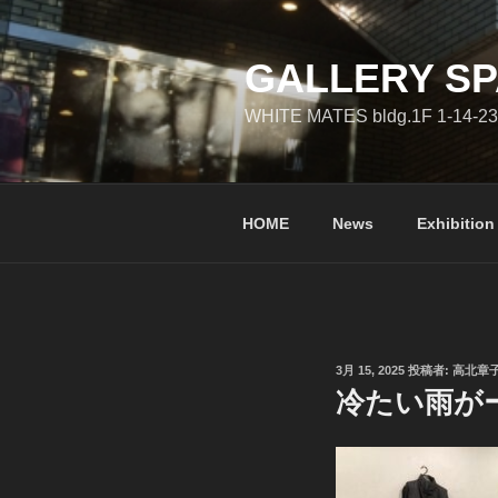
コ
ン
テ
GALLERY SP
ン
WHITE MATES bldg.1F 1-14-23
ツ
へ
ス
キ
HOME
News
Exhibition
ッ
プ
投
3月 15, 2025
投稿者:
高北章
稿
冷たい雨がーGok
日: