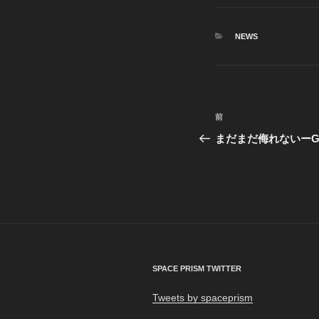
カ
NEWS
テ
ゴ
リ
ー
投
前
前
稿
の
まだまだ侮れないーGoki &
投
ナ
稿
ビ
ゲ
ー
シ
SPACE PRISM TWITTER
ョ
Tweets by spaceprism
ン