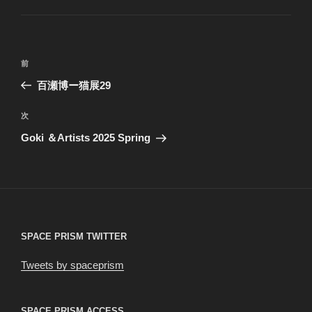
ゴ
リ
ー
投
前
前
稿
の
百瀬博ー猫展29
ナ
投
ビ
稿
次
次
ゲ
の
Goki ＆Artists 2025 Spring
投
ー
稿
シ
ョ
ン
SPACE PRISM TWITTER
Tweets by spaceprism
SPACE PRISM ACCESS