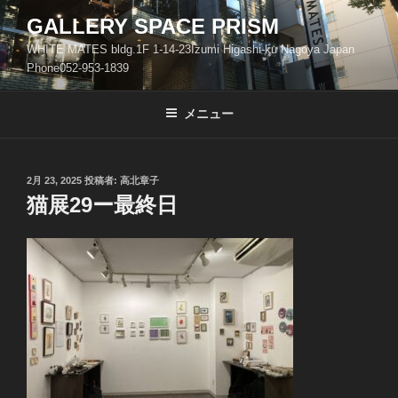
コ
GALLERY SPACE PRISM
ン
WHITE MATES bldg.1F 1-14-23Izumi Higashi-ku Nagoya Japan
テ
Phone052-953-1839
ン
ツ
メニュー
へ
ス
キ
ッ
投
2月 23, 2025
投稿者:
高北章子
稿
猫展29ー最終日
プ
日: