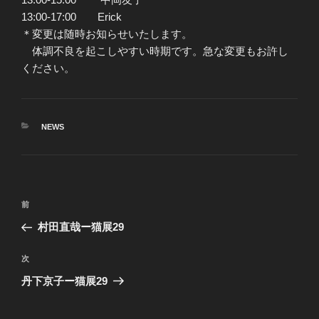
13:00-17:00 Erick
＊変更は随時お知らせいたします。
体調不良を起こしやすい時期です。急な変更もお許し
ください。
カ
NEWS
テ
ゴ
リ
ー
投
前
前
稿
の
村田直哉ー猫展29
ナ
投
ビ
稿
次
次
ゲ
の
丹下京子ー猫展29
投
ー
稿
シ