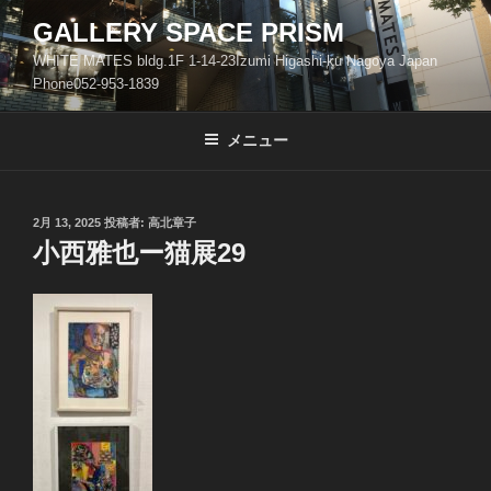
コ
GALLERY SPACE PRISM
ン
WHITE MATES bldg.1F 1-14-23Izumi Higashi-ku Nagoya Japan
テ
Phone052-953-1839
ン
ツ
メニュー
へ
ス
キ
ッ
投
2月 13, 2025
投稿者:
高北章子
稿
小西雅也ー猫展29
プ
日: