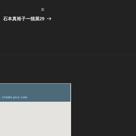
次
次
の
石本真裕子ー猫展29
投
稿