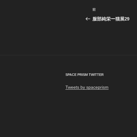
投
前
前
稿
の
服部純栄ー猫展29
投
ナ
稿
ビ
ゲ
ー
シ
SPACE PRISM TWITTER
ョ
Tweets by spaceprism
ン