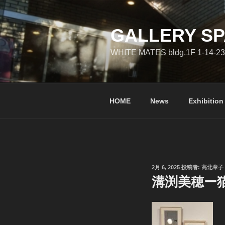
コ
ン
テ
GALLERY SP
ン
WHITE MATES bldg.1F 1-14-23
ツ
へ
ス
キ
HOME
News
Exhibition
ッ
プ
投
2月 6, 2025
投稿者:
高北章子
稿
溝渕美穂ー猫
日: