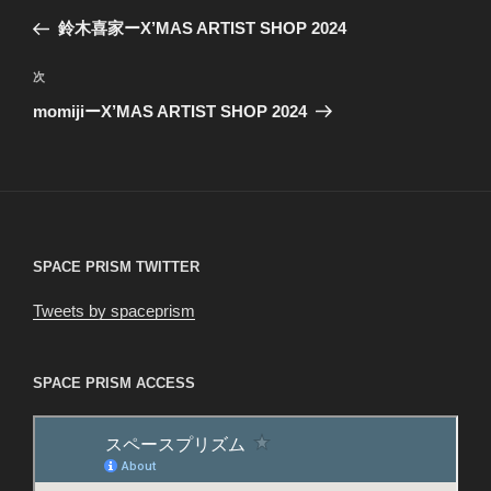
稿
の
鈴木喜家ーX’MAS ARTIST SHOP 2024
ナ
投
ビ
稿
次
次
ゲ
の
momijiーX’MAS ARTIST SHOP 2024
投
ー
稿
シ
ョ
ン
SPACE PRISM TWITTER
Tweets by spaceprism
SPACE PRISM ACCESS