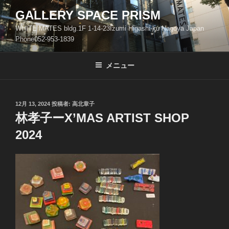
コ
GALLERY SPACE PRISM
ン
WHITE MATES bldg.1F 1-14-23Izumi Higashi-ku Nagoya Japan
テ
Phone052-953-1839
ン
ツ
メニュー
へ
ス
キ
ッ
投
12月 13, 2024
投稿者:
高北章子
稿
林孝子ーX’MAS ARTIST SHOP
プ
日:
2024