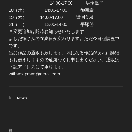
14:00-17:00 馬場陽子
18（水） 14:00-17:00 御囲章
19（木） 14:00-17:00 溝渕美穂
21（土） 12:00-14:00 平塚啓
＊変更追加は随時お知らせいたします
よしだ律さんの在廊日が変わります。ただ今日程調整中
です。
出品作品の通販も致します。気になる作品があれば詳細
もお伝えしますので遠慮なくお申し出ください。通販は
下記アドレスにて承ります。
withsns.prism@gmail.com
カ
NEWS
テ
ゴ
リ
ー
投
前
前