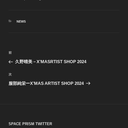
カ
NEWS
テ
ゴ
リ
ー
投
前
前
稿
の
久野晴美－X’MASRTIST SHOP 2024
ナ
投
ビ
稿
次
次
ゲ
の
服部純栄ーX’MAS ARTIST SHOP 2024
投
ー
稿
シ
ョ
ン
SPACE PRISM TWITTER