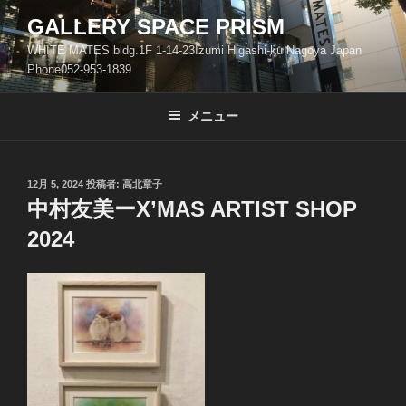
コ
GALLERY SPACE PRISM
ン
WHITE MATES bldg.1F 1-14-23Izumi Higashi-ku Nagoya Japan
テ
Phone052-953-1839
ン
ツ
メニュー
へ
ス
キ
ッ
投
12月 5, 2024
投稿者:
高北章子
稿
中村友美ーX’MAS ARTIST SHOP
プ
日:
2024